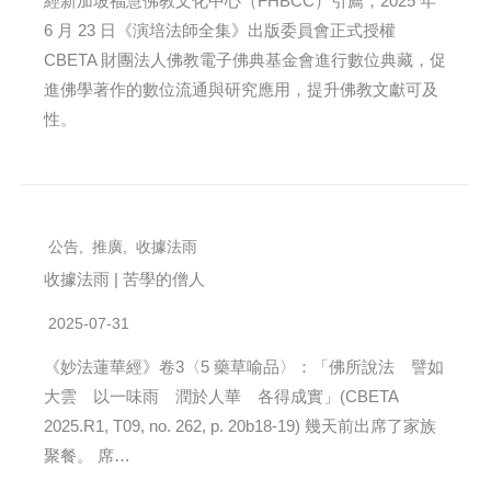
經新加坡福慧佛教文化中心（FHBCC）引薦，2025 年
6 月 23 日《演培法師全集》出版委員會正式授權
CBETA 財團法人佛教電子佛典基金會進行數位典藏，促
進佛學著作的數位流通與研究應用，提升佛教文獻可及
性。
公告
,
推廣
,
收據法雨
收據法雨 | 苦學的僧人
2025-07-31
《妙法蓮華經》卷3〈5 藥草喻品〉：「佛所說法 譬如
大雲 以一味雨 潤於人華 各得成實」(CBETA
2025.R1, T09, no. 262, p. 20b18-19) 幾天前出席了家族
聚餐。 席…