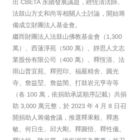
出 CBETA 永續發展議題，經恆清法師、
法鼓山方丈和尚等相關人士討論，開始籌
備成立財團法人基金會。
繼而財團法人法鼓山佛教基金會（1,300
萬）、西蓮淨苑（500 萬）、靜思人文志
業股份有限公司（400 萬）、釋恆清、法
雨山普宜苑、釋照印、福嚴精舍、圓光
寺、詹益堃、詹益閔、打鼓岩元亨寺等
（各 100 萬，依捐助承諾順序記載）共捐
助 3,000 萬元整，於 2023 年 4 月 8 日召
開捐助人籌備會議，推選釋果毅、釋惠
敏、何日生、邱大剛、釋圓悟、釋性儀、