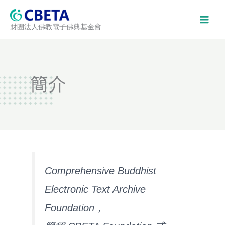
跳
至
財團法人佛教電子佛典基金會
主
要
內
容
簡介
Comprehensive Buddhist
Electronic Text Archive
Foundation，