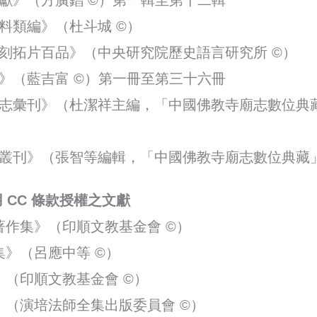
獻》（方廣錩 ©）第一輯至第十二輯
料類編》（杜斗城 ©）
刻拓片百品》（中央研究院歷史語言研究所 ©）
》（藍吉富 ©）第一冊至第三十六冊
志彙刊》（杜潔祥主編，「中國佛教寺廟志數位典
叢刊》（張智等編輯，「中國佛教寺廟志數位典藏
 CC 條款
授權之文獻
著作集》（印順文教基金會 ©）
》（呂應中等 ©）
（印順文教基金會 ©）
》（演培法師全集出版委員會 ©）