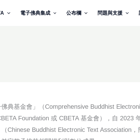
TA
電子佛典集成
公布欄
問題與支援
」（Comprehensive Buddhist Electronic T
CBETA Foundation 或 CBETA 基金會），自 2023
ese Buddhist Electronic Text Associati