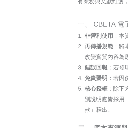
有業務與文獻維護
一、 CBETA
非營利使用
：本
再傳播規範
：將
改變實質內容為
錯誤回報
：若發
免責聲明
：若因
核心授權
：除下
別說明處皆採用「Cr
款」釋出。