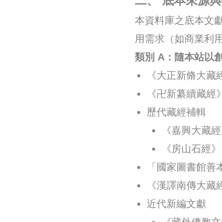
二、 底本來源
本資料庫之底本文獻
用需求（如商業利
類別 A：隨本站以創
《大正新脩大藏經
《卍新纂續藏經
歷代藏經補輯
《嘉興大藏經
《房山石經》
「國家圖書館善
《漢譯南傳大藏
近代新編文獻