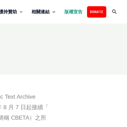
搜
護持贊助
相關連結
版權宣告
DONATE
尋
ext Archive
 年 8 月 7 日起接續「
on，簡稱 CBETA）之所