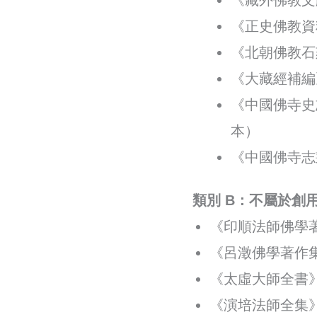
《藏外佛教文
《正史佛教資
《北朝佛教石
《大藏經補編
《中國佛寺史
本）
《中國佛寺志
類別 B：不屬於
創用
《印順法師佛學
《呂澂佛學著作集
《太虛大師全書》
《演培法師全集