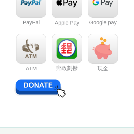
PayPal
Google pay
Apple Pay
郵政劃撥
ATM
現金