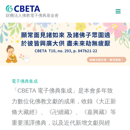
跳
至
財團法人佛教電子佛典基金會
主
要
內
容
電子佛典集成
「CBETA 電子佛典集成」是本會多年致
力數位化佛教文獻的成果，收錄《大正新
脩大藏經》、《卍續藏》、《嘉興藏》等
重要漢譯佛典，以及近代新增文獻與經