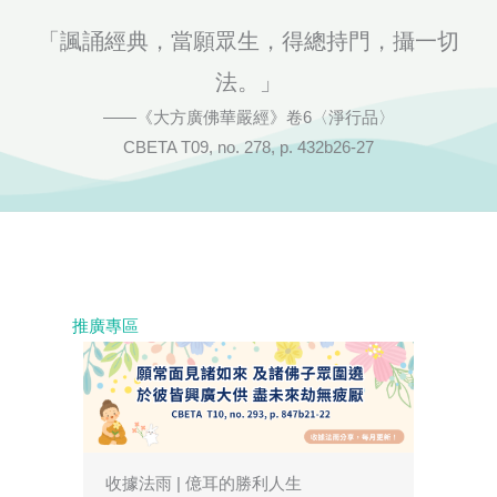
「諷誦經典，當願眾生，得總持門，攝一切
法。」
——《大方廣佛華嚴經》卷6〈淨行品〉
CBETA T09, no. 278, p. 432b26-27
推廣專區
收據法雨 | 億耳的勝利人生