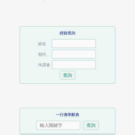
經錄查詢
經名
朝代
作譯者
一行佛學辭典