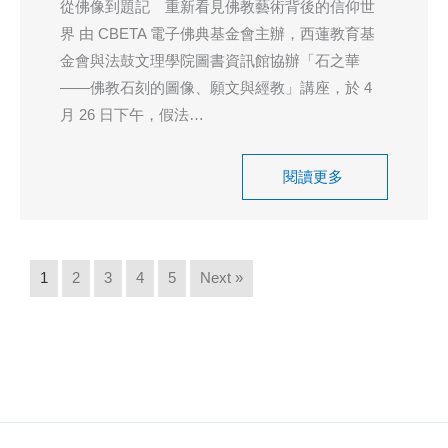
從佛像到題記 重新看見佛教藝術背後的信仰世
界 由 CBETA 電子佛典基金會主辦，西蓮教育基
金會與法鼓文理學院圖書資訊館協辦「石之華
——佛教石刻的圖像、願文與經教」講座，於 4
月 26 日下午，假法…
閱讀更多
1
2
3
4
5
Next »