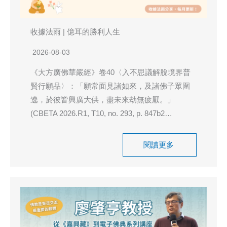
收據法雨 | 億耳的勝利人生
2026-08-03
《大方廣佛華嚴經》卷40〈入不思議解脫境界普
賢行願品〉：「願常面見諸如來，及諸佛子眾圍
遶，於彼皆興廣大供，盡未來劫無疲厭。」
(CBETA 2026.R1, T10, no. 293, p. 847b2…
閱讀更多