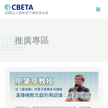
跳
至
財團法人佛教電子佛典基金會
主
要
內
容
推廣專區