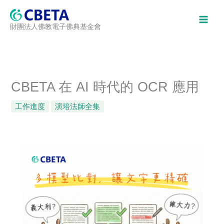
跳
至
財團法人佛教電子佛典基金會
主
要
內
容
CBETA 在 AI 時代的 OCR 應用
工作進度
演培法師全集