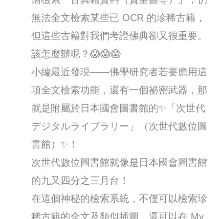
無法全文檢索某些已 OCR 的珍稀古籍，
但這些古籍對我們考證佛典卻又很重要。
該怎麼辦呢？😱😱😱
小編最近發現——佛學研究者若要應用這
項全文檢索功能，還有一個祕密武器，那
就是附屬於日本國會圖書館的✨「次世代
デジタルライブラリー」（次世代數位圖
書館）✨！
次世代數位圖書館就像是日本國會圖書館
的九又四分之三月台！
在這個神秘的檢索系統，不僅可以檢索珍
稀古籍的全文及類似插圖，還可以在 My