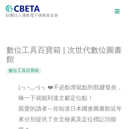
跳
至
財團法人佛教電子佛典基金會
主
要
內
容
數位工具百寶箱 | 次世代數位圖書
館
數位工具百寶箱
(っ◔◡◔)っ ❤️不必點滑鼠點到肌腱發炎，
咻一下就能到達文獻定位點！
親愛的讀者～你知道日本國會圖書館近年
來分別提供了全文檢索及定位標記功能