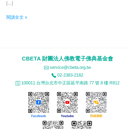
[…]
會
閱讀全文 »
後
報
導
|
2025
CBETA 財團法人佛教電子佛典基金會
DILA
service@cbeta.org.tw
數
02-2383-2182
位
100011 台灣台北市中正區延平南路 77 號 8 樓 R812
專
案
春
季
成
果