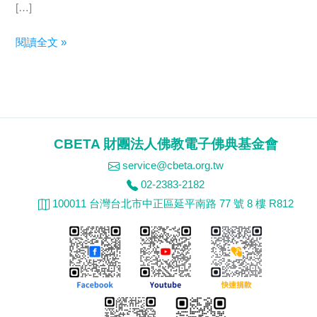
[…]
會
閱讀全文 »
後
報
導
|
2025
CBETA 財團法人佛教電子佛典基金會
DILA
service@cbeta.org.tw
數
02-2383-2182
位
100011 台灣台北市中正區延平南路 77 號 8 樓 R812
專
案
春
季
成
果