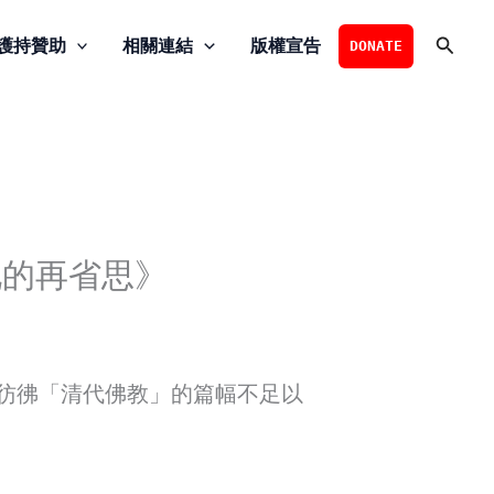
搜
護持贊助
相關連結
版權宣告
DONATE
尋
化的再省思》
彷彿「清代佛教」的篇幅不足以