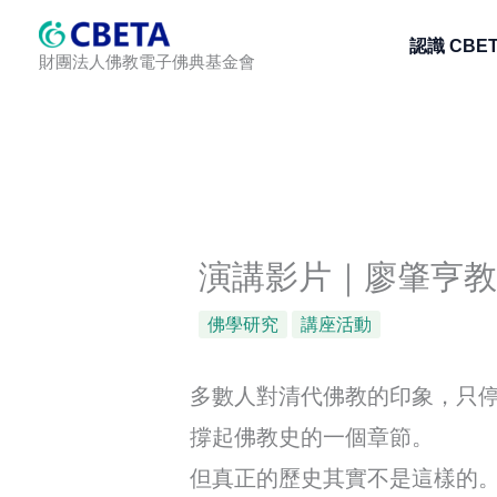
跳
認識 CBE
至
財團法人佛教電子佛典基金會
主
要
內
容
演講影片｜廖肇亨
佛學研究
講座活動
多數人對清代佛教的印象，只
撐起佛教史的一個章節。
但真正的歷史其實不是這樣的