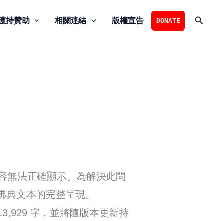
搜
護持贊助
相關連結
版權宣告
DONATE
尋
容無法正確顯示。為解決此問
援佛典文本的完整呈現。
3,929 字，並將隨版本更新持