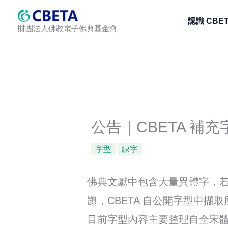
跳
認識 CBE
至
財團法人佛教電子佛典基金會
主
要
內
容
公告｜CBETA 補
字型
缺字
佛典文獻中包含大量異體字，
題，CBETA 自公開字型中擷
目前字型內容主要整理自全宋體（F