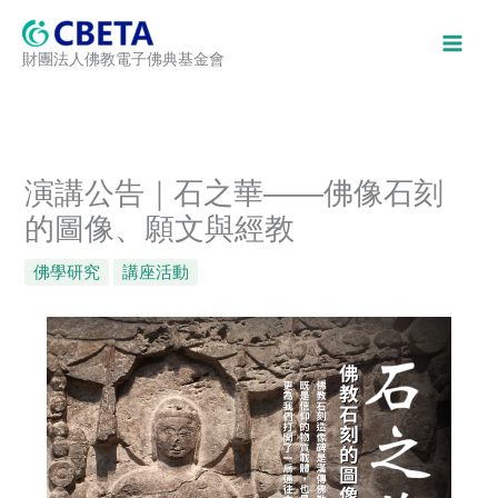
跳
至
財團法人佛教電子佛典基金會
主
要
內
容
演講公告｜石之華——佛像石刻
的圖像、願文與經教
佛學研究
講座活動