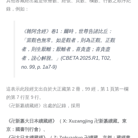
其他各藏經出處是依冊數、經號、頁數、欄數、行數之順序紀
錄，例如：
《雜阿含經》卷1：爾時，世尊告諸比丘：
「當觀色無常。如是觀者，則為正觀。正觀
者，則生厭離；厭離者，喜貪盡；喜貪盡
者，說心解脫。」(CBETA 2025.R1, T02,
no. 99, p. 1a7-9)
這表示此段經文出自於大正藏第 2 冊，99 經，第 1 頁第一欄
的第 7 行至 9 行。
《卍新纂續藏經》出處的記錄，採用
《卍新纂大日本續藏經》（ X: Xuzangjing 卍新纂續藏。東
京：國書刊行會）、
《卍大日本續藏經》（ Z: Zokuzokyo 卍續藏。京都：藏經書