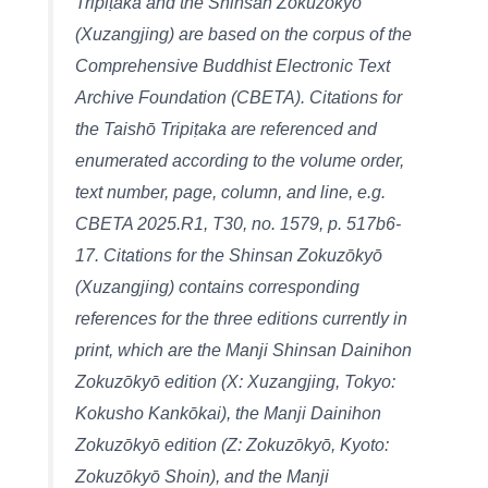
Tripiṭaka and the Shinsan Zokuzōkyō
(Xuzangjing) are based on the corpus of the
Comprehensive Buddhist Electronic Text
Archive Foundation (CBETA). Citations for
the Taishō Tripiṭaka are referenced and
enumerated according to the volume order,
text number, page, column, and line, e.g.
CBETA 2025.R1, T30, no. 1579, p. 517b6-
17. Citations for the Shinsan Zokuzōkyō
(Xuzangjing) contains corresponding
references for the three editions currently in
print, which are the Manji Shinsan Dainihon
Zokuzōkyō edition (X: Xuzangjing, Tokyo:
Kokusho Kankōkai), the Manji Dainihon
Zokuzōkyō edition (Z: Zokuzōkyō, Kyoto:
Zokuzōkyō Shoin), and the Manji