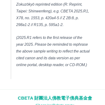
Zokuzōkyō reprinted edition (R: Reprint,
Taipei: Shinwenfeng), e.g. CBETA 2025.R1,
X78, no. 1553, p. 420a4-5 // Z 2B:8, p.
298a1-2 // R135, p. 595a1-2.
(2025.R1 refers to the first release of the
year 2025. Please be reminded to rephrase
the above sample writing to reflect the actual
cited canon and its data version as per
online portal, desktop reader, or CD-ROM.)
CBETA 財團法人佛教電子佛典基金會