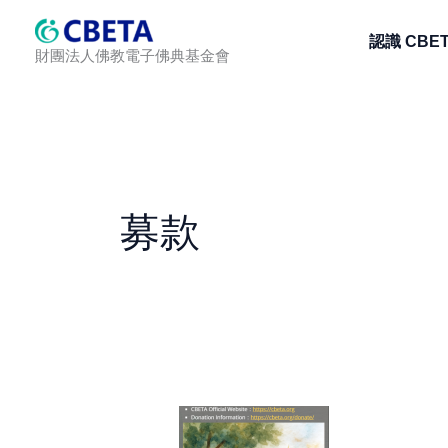
跳
認識 CBE
至
財團法人佛教電子佛典基金會
主
要
內
容
募款