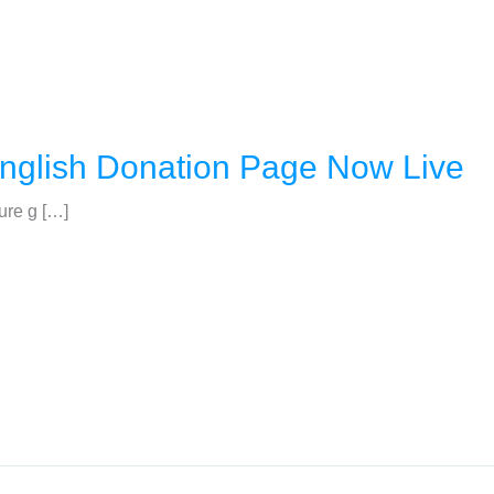
lish Donation Page Now Live
ture g […]