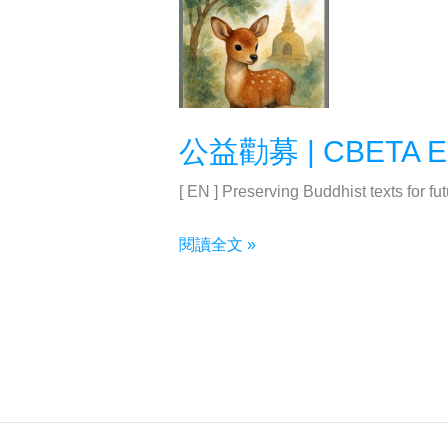
公益勸募 | CBETA Eng
[ EN ] Preserving Buddhist texts for fu
公
閱讀全文 »
益
勸
募
|
CBETA
English
Donation