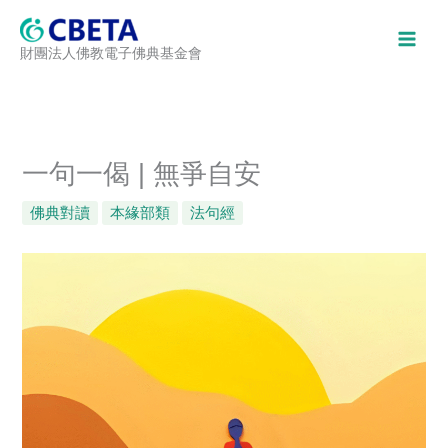
跳
至
財團法人佛教電子佛典基金會
主
要
內
容
一句一偈 | 無爭自安
佛典對讀
本緣部類
法句經