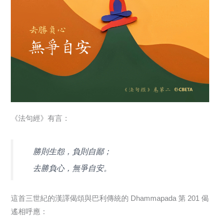
《法句經》有言：
勝則生怨，負則自鄙；
去勝負心，無爭自安。
這首三世紀的漢譯偈頌與巴利傳統的 Dhammapada 第 201 偈
遙相呼應：