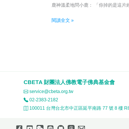
鹿神溫柔地問小鹿： 「你掉的是這片經
公
閱讀全文 »
告
宣
傳
|
CBETA
許
願
CBETA 財團法人佛教電子佛典基金會
池
service@cbeta.org.tw
開
02-2383-2182
張
100011 台灣台北市中正區延平南路 77 號 8 樓 R8