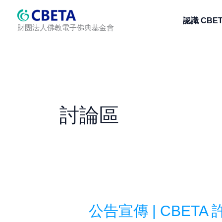
跳
認識 CBE
至
財團法人佛教電子佛典基金會
主
要
內
容
討論區
公告宣傳 | CBETA