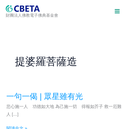
跳
至
財團法人佛教電子佛典基金會
主
要
內
容
提婆羅菩薩造
一句一偈 | 眾星雖有光
悲心施一人 功德如大地 為己施一切 得報如芥子 救一厄難
人 […]
一
閱讀全文 »